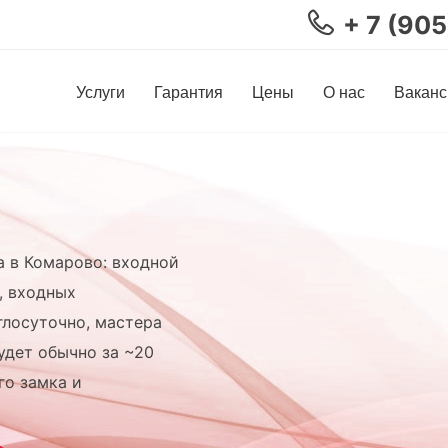
+ 7 (90
Услуги
Гарантия
Цены
О нас
Ваканс
а в Комарово: входной
, входных
глосуточно, мастера
удет обычно за ~20
го замка и