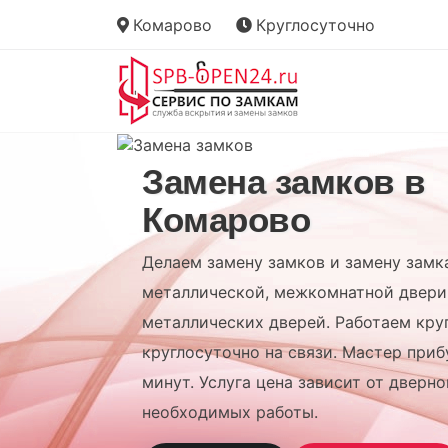
Комарово
Круглосуточно
Замена замков в
Комарово
Делаем замену замков и замену замк
металлической, межкомнатной двери
металлических дверей. Работаем кру
круглосуточно на связи. Мастер приб
минут. Услуга цена зависит от дверно
необходимых работы.